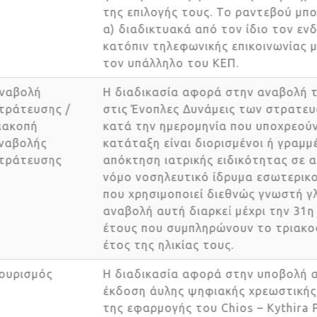
της επιλογής τους. Το ραντεβού μπ
α) διαδικτυακά από τον ίδιο τον ε
κατόπιν τηλεφωνικής επικοινωνίας
τον υπάλληλο του ΚΕΠ.
Αναβολή
Η διαδικασία αφορά στην αναβολή
στράτευσης /
στις Ένοπλες Δυνάμεις των στρατε
διακοπή
κατά την ημερομηνία που υποχρεού
αναβολής
κατάταξη είναι διορισμένοι ή γραμ
στράτευσης
απόκτηση ιατρικής ειδικότητας σε
νόμο νοσηλευτικό ίδρυμα εσωτερι
που χρησιμοποιεί διεθνώς γνωστή
αναβολή αυτή διαρκεί μέχρι την 3
έτους που συμπληρώνουν το τριακ
έτος της ηλικίας τους.
Τουρισμός
Η διαδικασία αφορά στην υποβολή 
έκδοση άυλης ψηφιακής χρεωστικ
της εφαρμογής του Chios – Kythira