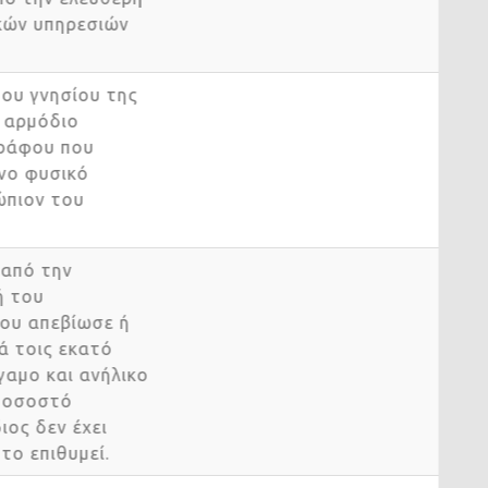
τικών υπηρεσιών
 του γνησίου της
ό αρμόδιο
εγγράφου που
μενο φυσικό
νώπιον του
ή από την
 ή του
 που απεβίωσε ή
τά τοις εκατό
 άγαμο και ανήλικο
) ποσοστό
διος δεν έχει
ν το επιθυμεί.