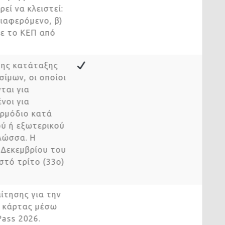
ορεί να κλειστεί:
νδιαφερόμενο, β)
 με το ΚΕΠ από
 της κατάταξης
υσίμων, οι οποίοι
νται για
μένοι για
 αρμόδιο κατά
κού ή εξωτερικού
 γλώσσα. Η
1η Δεκεμβρίου του
οστό τρίτο (33ο)
αίτησης για την
ής κάρτας μέσω
 Pass 2026.