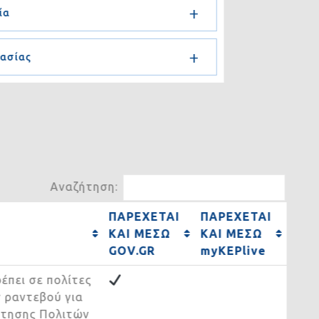
σία
στασίας
Αναζήτηση:
ΠΑΡΕΧΕΤΑΙ
ΠΑΡΕΧΕΤΑΙ
ΚΑΙ ΜΕΣΩ
ΚΑΙ ΜΕΣΩ
GOV.GR
myKEPlive
ρέπει σε πολίτες
υν ραντεβού για
ρέτησης Πολιτών