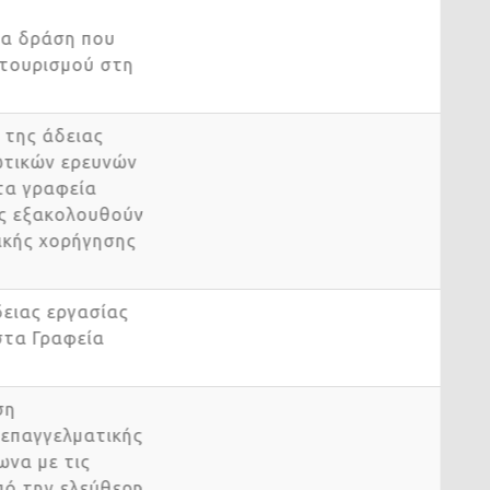
 μια δράση που
ου τουρισμού στη
η της άδειας
ιωτικών ερευνών
 στα γραφεία
ίους εξακολουθούν
ρχικής χορήγησης
άδειας εργασίας
 στα Γραφεία
ριση
ς επαγγελματικής
φωνα με τις
κοπό την ελεύθερη