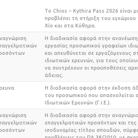
Το Chios – Kythira Pass 2026 είναι
προβλέπει τη στήριξη του εγχώρι
Χίο και στα Κύθηρα.
Αναγνώριση
Η διαδικασία αφορά στην ανανέωσ
επαγγελματικών
εργασίας προσωπικού γραφείων ιδ
προσόντων
και απευθύνεται σε εργαζόμενους
ιδιωτικών ερευνών, για τους οπο
να συντρέχουν οι προϋποθέσεις α
άδειας.
Έρευνα
Η διαδικασία αφορά στην έκδοση 
του προσωπικού που απασχολείται
Ιδιωτικών Ερευνών (Γ.Ι.Ε.).
Αναγνώριση
Η διαδικασία αφορά στην αναγνώ
επαγγελματικών
επαγγελματικών προσόντων και τη
προσόντων
ισοδυναμίας τίτλου σπουδών, σύμ
προβλέψεις του ΠΔ 38/2010, με σ