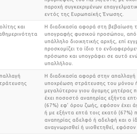
παροχή συγκεκριμένων επαγγελμα
εντός της Ευρωπαϊκής Ένωσης.
Πολίτης και
Η διαδικασία αφορά στη βεβαίωση
καθημερινότητα
υπογραφής φυσικού προσώπου, απ
υπάλληλο διοικητικής αρχής, επί 
προσκομίζει το ίδιο το ενδιαφερό
πρόσωπο και υπογράφει σε αυτό ε
υπαλλήλου.
Απαλλαγή
Η διαδικασία αφορά στην απαλλαγ
στράτευσης
υποχρέωση στράτευσης του μόνου
μεγαλύτερου γιου άγαμης μητέρας
έχει ποσοστό αναπηρίας εξήντα επ
(67%) εφ’ όρου ζωής, εφόσον έχει
ή με εξήντα επτά τοις εκατό (67%
αναπηρίας αδελφό ή αδελφή και ο ί
αναγνωρισθεί ή υιοθετηθεί, εφόσο