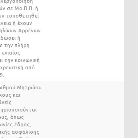
/ ενεργοποίηση
ούν σε Μο.Π.Π. ή
χουν τοποθετηθεί
γένεια ή έχουν
Ανηλίκων Αρρένων
εκδώσει ή
 με την πλήρη
ς ενιαίος
και την κοινωνική
ποχρεωτική από
09.
 Αριθμού Μητρώου
ύχους και
εθνείς
στηριοποιούνται
 τους, όπως
φωνίες έδρας,
ωνικής ασφάλισης