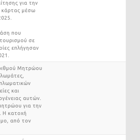
αίτησης για την
ής κάρτας μέσω
 2025.
 δράση που
υ τουρισμού σε
οποίες επλήγησαν
2021.
 Αριθμού Μητρώου
ιπλωμάτες,
 διπλωματικών
βείες και
ικογένειας αυτών.
ς μητρώου για την
ση. Η κατοχή
νόμο, από τον