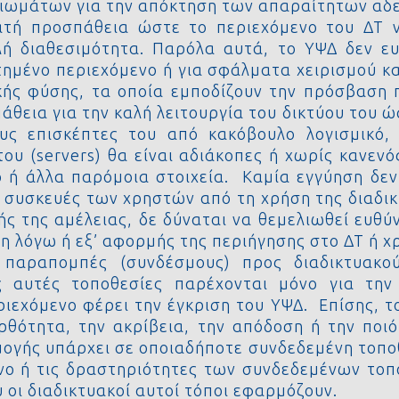
αιωμάτων για την απόκτηση των απαραίτητων αδε
τή προσπάθεια ώστε το περιεχόμενο του ΔΤ να
λή διαθεσιμότητα. Παρόλα αυτά, το ΥΨΔ δεν ε
ημένο περιεχόμενο ή για σφάλματα χειρισμού κα
κής φύσης, τα οποία εμποδίζουν την πρόσβαση 
θεια για την καλή λειτουργία του δικτύου του ώσ
ς επισκέπτες του από κακόβουλο λογισμικό, 
του (servers) θα είναι αδιάκοπες ή χωρίς κανεν
ό ή άλλα παρόμοια στοιχεία. Καμία εγγύηση δε
 συσκευές των χρηστών από τη χρήση της διαδικ
ς της αμέλειας, δε δύναται να θεμελιωθεί ευθύ
η λόγω ή εξ’ αφορμής της περιήγησης στο ΔΤ ή χ
 παραπομπές (συνδέσμους) προς διαδικτυακο
ες αυτές τοποθεσίες παρέχονται μόνο για την
ριεχόμενο φέρει την έγκριση του ΥΨΔ. Επίσης, τ
ρθότητα, την ακρίβεια, την απόδοση ή την ποι
ογής υπάρχει σε οποιαδήποτε συνδεδεμένη τοποθε
νο ή τις δραστηριότητες των συνδεδεμένων τοπο
υ οι διαδικτυακοί αυτοί τόποι εφαρμόζουν.