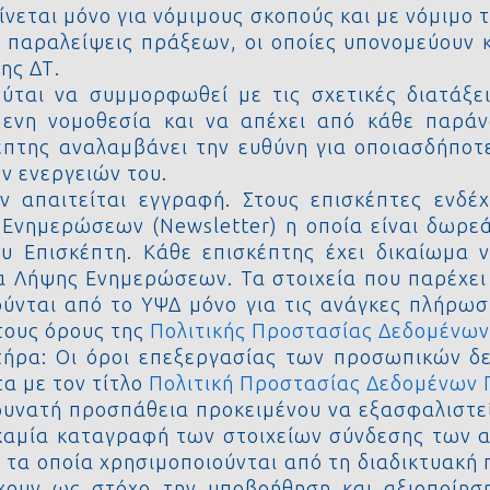
ίνεται μόνο για νόμιμους σκοπούς και με νόμιμο 
ή παραλείψεις πράξεων, οι οποίες υπονομεύουν 
ης ΔΤ.
ύται να συμμορφωθεί με τις σχετικές διατάξει
ίμενη νομοθεσία και να απέχει από κάθε παρά
κέπτης αναλαμβάνει την ευθύνη για οποιασδήπο
ν ενεργειών του.
ν απαιτείται εγγραφή. Στους επισκέπτες ενδέ
Ενημερώσεων (Newsletter) η οποία είναι δωρεά
υ Επισκέπτη. Κάθε επισκέπτης έχει δικαίωμα 
 Λήψης Ενημερώσεων. Τα στοιχεία που παρέχει 
ούνται από το ΥΨΔ μόνο για τις ανάγκες πλήρω
τους όρους της
Πολιτικής Προστασίας Δεδομένω
ήρα:
Οι όροι επεξεργασίας των προσωπικών δ
τα με τον τίτλο
Πολιτική Προστασίας Δεδομένων
υνατή προσπάθεια προκειμένου να εξασφαλιστεί
ι καμία καταγραφή των στοιχείων σύνδεσης των 
, τα οποία χρησιμοποιούνται από τη διαδικτυακή
χουν ως στόχο την υποβοήθηση και αξιοποίη