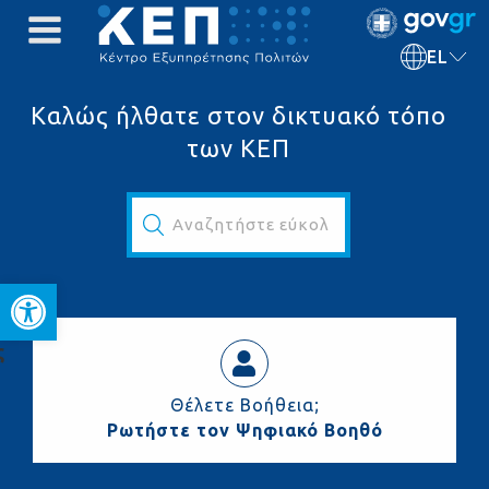
EL
Καλώς ήλθατε στον δικτυακό τόπο
των ΚΕΠ
Αναζητήστε εύκολα και γρήγορα...
Ανοίξτε τη γραμμή εργαλεί
ς
Θέλετε Βοήθεια;
Ρωτήστε τον Ψηφιακό Βοηθό