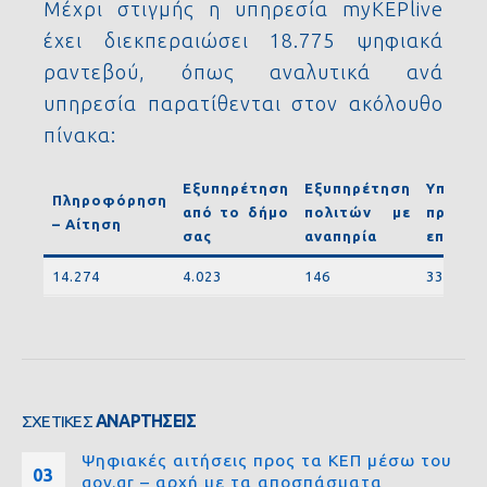
Μέχρι στιγμής η υπηρεσία myKEPlive
έχει διεκπεραιώσει 18.775 ψηφιακά
ραντεβού, όπως αναλυτικά ανά
υπηρεσία παρατίθενται στον ακόλουθο
πίνακα:
Εξυπηρέτηση
Εξυπηρέτηση
Υπηρεσ
Πληροφόρηση
από το δήμο
πολιτών με
προς
– Αίτηση
σας
αναπηρία
επιχειρ
14.274
4.023
146
332
ΣΧΕΤΙΚΈΣ
ΑΝΑΡΤΉΣΕΙΣ
Ψηφιακές αιτήσεις προς τα ΚΕΠ μέσω του
03
gov.gr – αρχή με τα αποσπάσματα