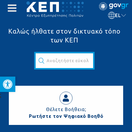
EL
Καλώς ήλθατε στον δικτυακό τόπο
των ΚΕΠ
Αναζητήστε εύκολα και γρήγορα...
Ανοίξτε τη γραμμή εργαλεί
ς
Θέλετε Βοήθεια;
Ρωτήστε τον Ψηφιακό Βοηθό