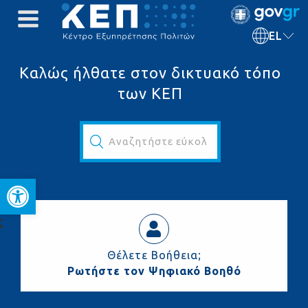
EL
Καλώς ήλθατε στον δικτυακό τόπο
των ΚΕΠ
Αναζητήστε εύκολα και γρήγορα...
Ανοίξτε τη γραμμή εργαλεί
ς
Θέλετε Βοήθεια;
Ρωτήστε τον Ψηφιακό Βοηθό