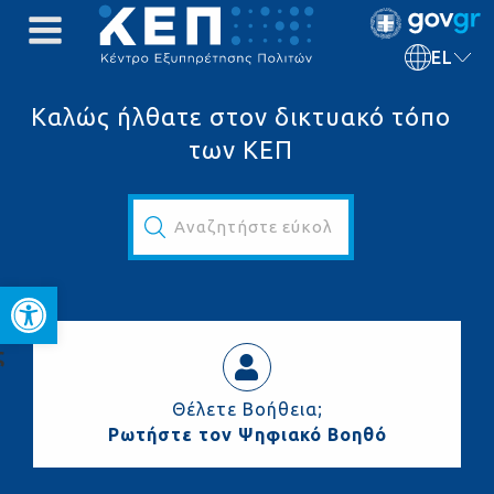
EL
Καλώς ήλθατε στον δικτυακό τόπο
των ΚΕΠ
Αναζητήστε εύκολα και γρήγορα...
Ανοίξτε τη γραμμή εργαλεί
ς
Θέλετε Βοήθεια;
Ρωτήστε τον Ψηφιακό Βοηθό