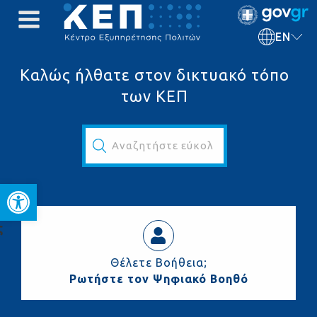
EN
Καλώς ήλθατε στον δικτυακό τόπο
των ΚΕΠ
Αναζητήστε εύκολα και γρήγορα...
Open toolbar
ς
Θέλετε Βοήθεια;
Ρωτήστε τον Ψηφιακό Βοηθό