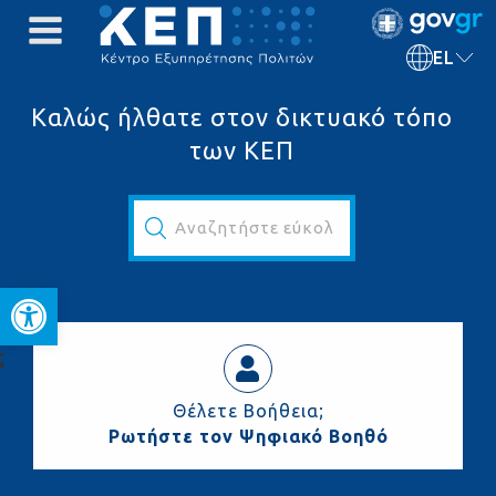
EL
Καλώς ήλθατε στον δικτυακό τόπο
των ΚΕΠ
Αναζητήστε εύκολα και γρήγορα...
Ανοίξτε τη γραμμή εργαλεί
ς
Θέλετε Βοήθεια;
Ρωτήστε τον Ψηφιακό Βοηθό