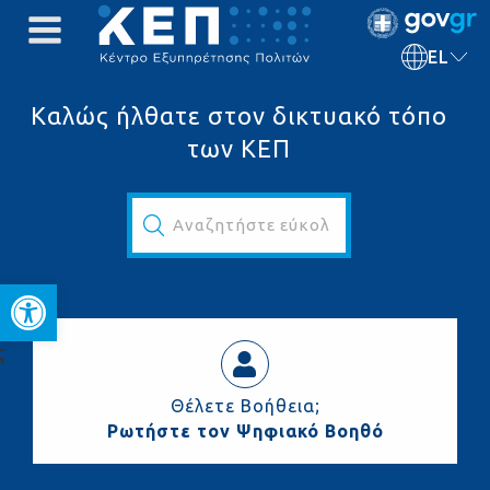
EL
Καλώς ήλθατε στον δικτυακό τόπο
των ΚΕΠ
Αναζητήστε εύκολα και γρήγορα...
Ανοίξτε τη γραμμή εργαλεί
ς
Θέλετε Βοήθεια;
Ρωτήστε τον Ψηφιακό Βοηθό