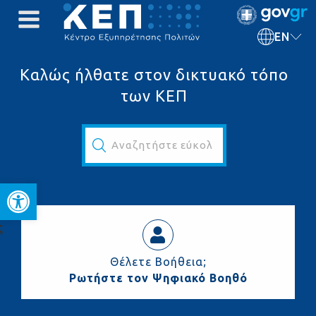
EN
Καλώς ήλθατε στον δικτυακό τόπο
των ΚΕΠ
Αναζητήστε εύκολα και γρήγορα...
Open toolbar
ς
Θέλετε Βοήθεια;
Ρωτήστε τον Ψηφιακό Βοηθό