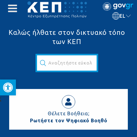
EL
Καλώς ήλθατε στον δικτυακό τόπο
των ΚΕΠ
Αναζητήστε εύκολα και γρήγορα...
Ανοίξτε τη γραμμή εργαλεί
ς
Θέλετε Βοήθεια;
Ρωτήστε τον Ψηφιακό Βοηθό