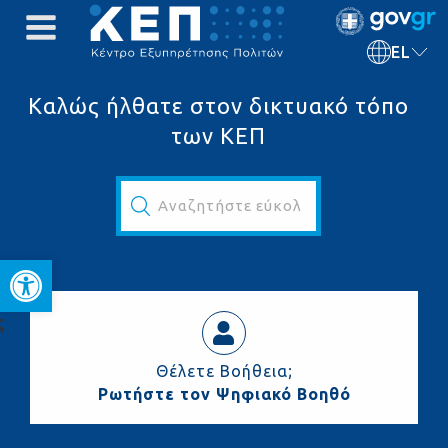
EL
Καλώς ήλθατε στον δικτυακό τόπο
των ΚΕΠ
Αναζητήστε εύκολα και γρήγορα...
Ανοίξτε τη γραμμή εργαλεί
ς
Θέλετε Βοήθεια;
Ρωτήστε τον Ψηφιακό Βοηθό