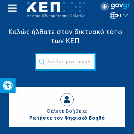
EL
Καλώς ήλθατε στον δικτυακό τόπο
των ΚΕΠ
Αναζητήστε εύκολα και γρήγορα...
Ανοίξτε τη γραμμή εργαλεί
ς
Θέλετε Βοήθεια;
Ρωτήστε τον Ψηφιακό Βοηθό