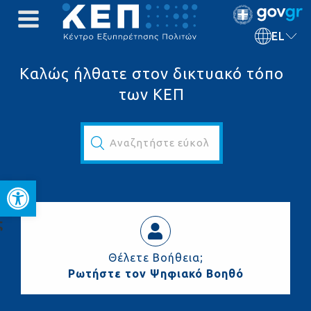
EL
Καλώς ήλθατε στον δικτυακό τόπο
των ΚΕΠ
Αναζητήστε εύκολα και γρήγορα...
Ανοίξτε τη γραμμή εργαλεί
ς
Θέλετε Βοήθεια;
Ρωτήστε τον Ψηφιακό Βοηθό