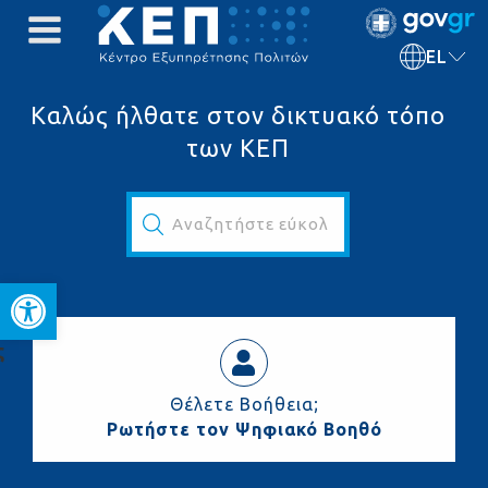
EL
Καλώς ήλθατε στον δικτυακό τόπο
των ΚΕΠ
Αναζητήστε εύκολα και γρήγορα...
Ανοίξτε τη γραμμή εργαλεί
ς
Θέλετε Βοήθεια;
Ρωτήστε τον Ψηφιακό Βοηθό