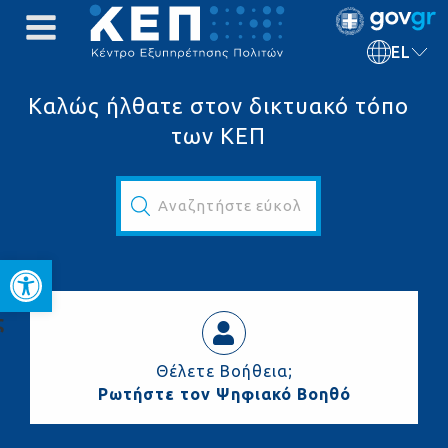
EL
Καλώς ήλθατε στον δικτυακό τόπο
των ΚΕΠ
Αναζητήστε εύκολα και γρήγορα...
Ανοίξτε τη γραμμή εργαλεί
ς
Θέλετε Βοήθεια;
Ρωτήστε τον Ψηφιακό Βοηθό