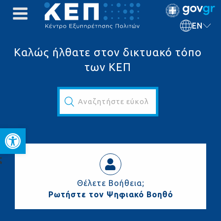
EN
Καλώς ήλθατε στον δικτυακό τόπο
των ΚΕΠ
Αναζητήστε εύκολα και γρήγορα...
Open toolbar
ς
Θέλετε Βοήθεια;
Ρωτήστε τον Ψηφιακό Βοηθό