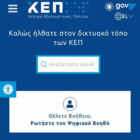
EL
Καλώς ήλθατε στον δικτυακό τόπο
των ΚΕΠ
Αναζητήστε εύκολα και γρήγορα...
Ανοίξτε τη γραμμή εργαλεί
ς
Θέλετε Βοήθεια;
Ρωτήστε τον Ψηφιακό Βοηθό