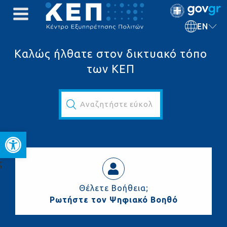
EN
Καλώς ήλθατε στον δικτυακό τόπο
των ΚΕΠ
Αναζητήστε εύκολα και γρήγορα...
Open toolbar
ς
Θέλετε Βοήθεια;
Ρωτήστε τον Ψηφιακό Βοηθό