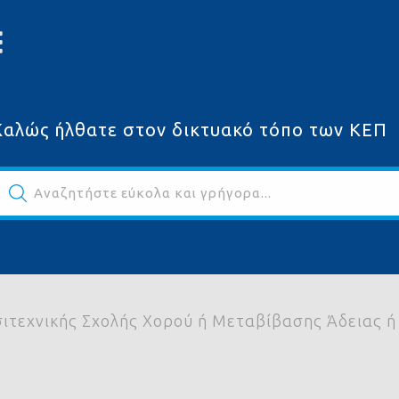
Καλώς ήλθατε στον δικτυακό τόπο των ΚΕΠ
Αναζητήστε εύκολα και γρήγορα...
ων
σιτεχνικής Σχολής Χορού ή Μεταβίβασης Άδειας 