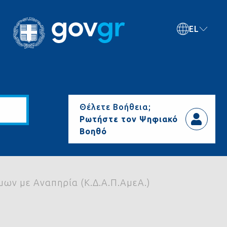
EL
Θέλετε Βοήθεια;
Ρωτήστε τον Ψηφιακό
Βοηθό
μων με Αναπηρία (Κ.Δ.Α.Π.ΑμεΑ.)