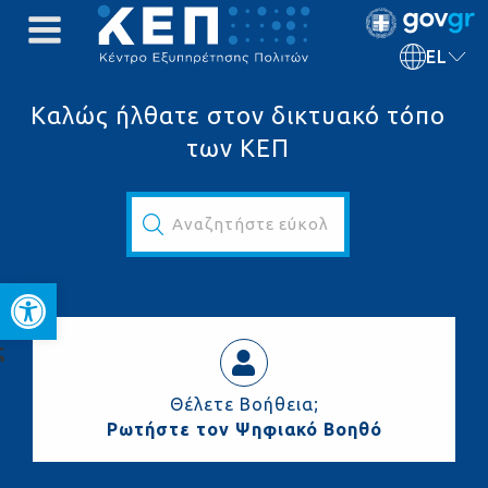
EL
Καλώς ήλθατε στον δικτυακό τόπο
των ΚΕΠ
Αναζητήστε εύκολα και γρήγορα...
Ανοίξτε τη γραμμή εργαλεί
ς
Θέλετε Βοήθεια;
Ρωτήστε τον Ψηφιακό Βοηθό