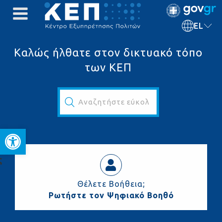
EL
Καλώς ήλθατε στον δικτυακό τόπο
των ΚΕΠ
Αναζητήστε εύκολα και γρήγορα...
Ανοίξτε τη γραμμή εργαλεί
ς
Θέλετε Βοήθεια;
Ρωτήστε τον Ψηφιακό Βοηθό