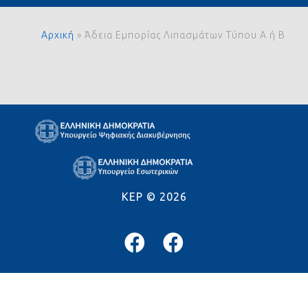
Αρχική
»
Άδεια Εμπορίας Λιπασμάτων Τύπου Α ή Β
KEP ©
2026