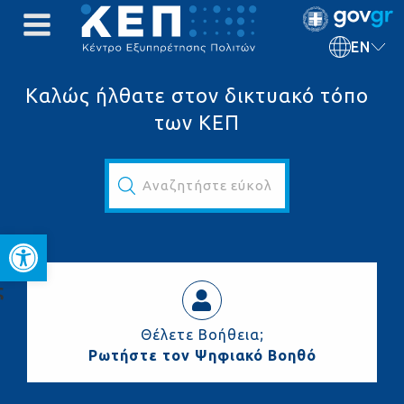
EN
Καλώς ήλθατε στον δικτυακό τόπο
των ΚΕΠ
Αναζητήστε εύκολα και γρήγορα...
Open toolbar
ς
Θέλετε Βοήθεια;
Ρωτήστε τον Ψηφιακό Βοηθό