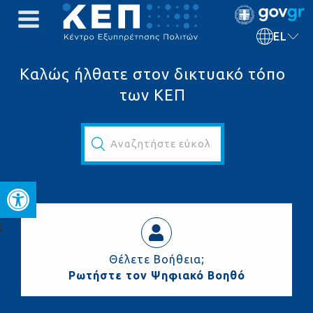
EL
Καλώς ήλθατε στον δικτυακό τόπο
των ΚΕΠ
Αναζητήστε εύκολα και γρήγορα...
Ανοίξτε τη γραμμή εργαλεί
ς
Θέλετε Βοήθεια;
Ρωτήστε τον Ψηφιακό Βοηθό