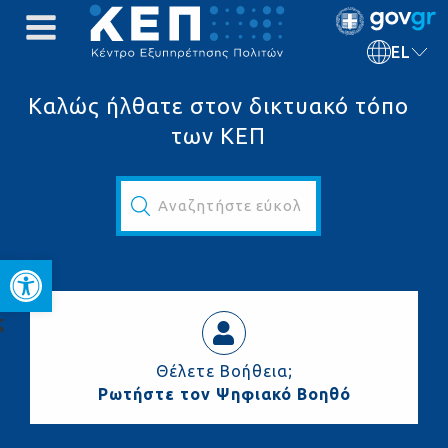
EL
Καλώς ήλθατε στον δικτυακό τόπο
των ΚΕΠ
Αναζητήστε εύκολα και γρήγορα...
Ανοίξτε τη γραμμή εργαλεί
ς
Θέλετε Βοήθεια;
Ρωτήστε τον Ψηφιακό Βοηθό