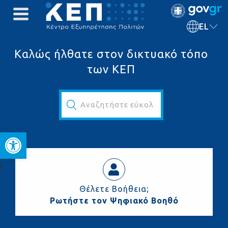
EL
Καλώς ήλθατε στον δικτυακό τόπο
των ΚΕΠ
Αναζητήστε εύκολα και γρήγορα...
Ανοίξτε τη γραμμή εργαλεί
ς
Θέλετε Βοήθεια;
Ρωτήστε τον Ψηφιακό Βοηθό