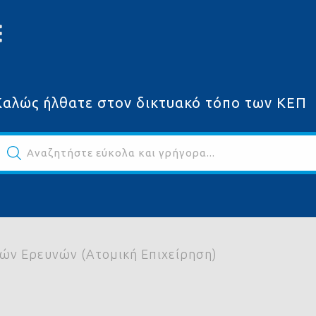
Καλώς ήλθατε στον δικτυακό τόπο των ΚΕΠ
Αναζητήστε εύκολα και γρήγορα...
ων
κών Ερευνών (Ατομική Επιχείρηση)