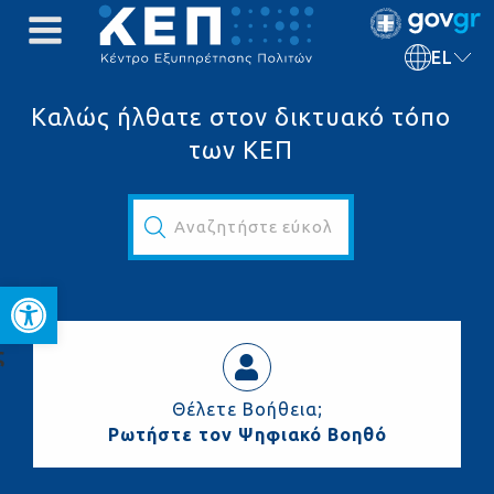
EL
Καλώς ήλθατε στον δικτυακό τόπο
των ΚΕΠ
Αναζητήστε εύκολα και γρήγορα...
Ανοίξτε τη γραμμή εργαλεί
ς
Θέλετε Βοήθεια;
Ρωτήστε τον Ψηφιακό Βοηθό