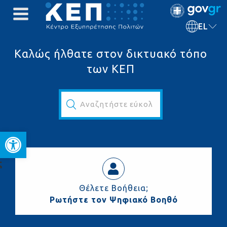
EL
Καλώς ήλθατε στον δικτυακό τόπο
των ΚΕΠ
Αναζητήστε εύκολα και γρήγορα...
Ανοίξτε τη γραμμή εργαλεί
ς
Θέλετε Βοήθεια;
Ρωτήστε τον Ψηφιακό Βοηθό