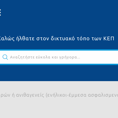
Καλώς ήλθατε στον δικτυακό τόπο των ΚΕΠ
Αναζητήστε εύκολα και γρήγορα...
ων
ρών ή ανιθαγενείς (ενήλικοι-έμμεσα ασφαλισμεν