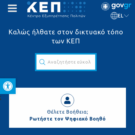
EL
Καλώς ήλθατε στον δικτυακό τόπο
των ΚΕΠ
Αναζητήστε εύκολα και γρήγορα...
Ανοίξτε τη γραμμή εργαλεί
ς
Θέλετε Βοήθεια;
Ρωτήστε τον Ψηφιακό Βοηθό