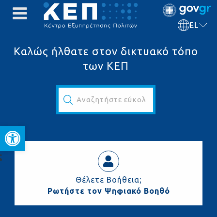
EL
Καλώς ήλθατε στον δικτυακό τόπο
των ΚΕΠ
Αναζητήστε εύκολα και γρήγορα...
Ανοίξτε τη γραμμή εργαλεί
ς
Θέλετε Βοήθεια;
Ρωτήστε τον Ψηφιακό Βοηθό