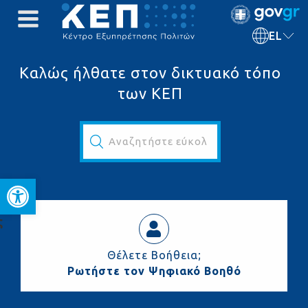
EL
Καλώς ήλθατε στον δικτυακό τόπο
των ΚΕΠ
Αναζητήστε εύκολα και γρήγορα...
Ανοίξτε τη γραμμή εργαλεί
ς
Θέλετε Βοήθεια;
Ρωτήστε τον Ψηφιακό Βοηθό