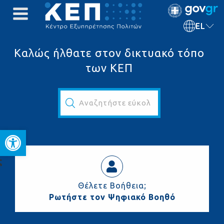
EL
Καλώς ήλθατε στον δικτυακό τόπο
των ΚΕΠ
Αναζητήστε εύκολα και γρήγορα...
Ανοίξτε τη γραμμή εργαλεί
ς
Θέλετε Βοήθεια;
Ρωτήστε τον Ψηφιακό Βοηθό