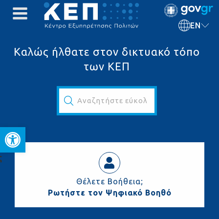
EN
Καλώς ήλθατε στον δικτυακό τόπο
των ΚΕΠ
Αναζητήστε εύκολα και γρήγορα...
Open toolbar
ς
Θέλετε Βοήθεια;
Ρωτήστε τον Ψηφιακό Βοηθό