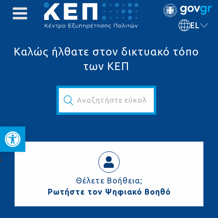
EL
Καλώς ήλθατε στον δικτυακό τόπο
των ΚΕΠ
Αναζητήστε εύκολα και γρήγορα...
Ανοίξτε τη γραμμή εργαλεί
ς
Θέλετε Βοήθεια;
Ρωτήστε τον Ψηφιακό Βοηθό