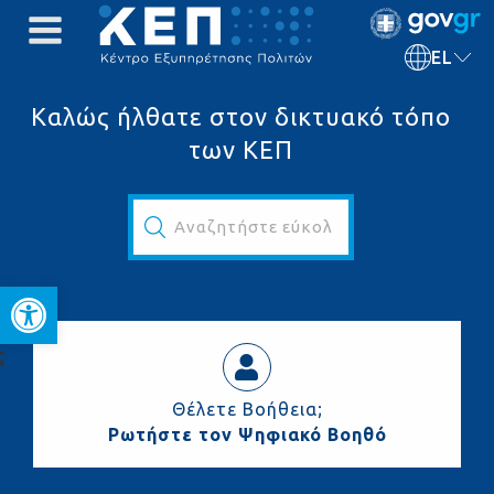
EL
Καλώς ήλθατε στον δικτυακό τόπο
των ΚΕΠ
Αναζητήστε εύκολα και γρήγορα...
Ανοίξτε τη γραμμή εργαλεί
ς
Θέλετε Βοήθεια;
Ρωτήστε τον Ψηφιακό Βοηθό