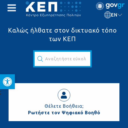
EN
Καλώς ήλθατε στον δικτυακό τόπο
των ΚΕΠ
Αναζητήστε εύκολα και γρήγορα...
Open toolbar
ς
Θέλετε Βοήθεια;
Ρωτήστε τον Ψηφιακό Βοηθό