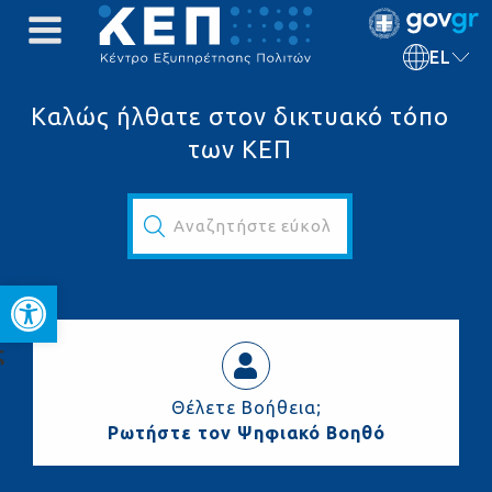
EL
Καλώς ήλθατε στον δικτυακό τόπο
των ΚΕΠ
Αναζητήστε εύκολα και γρήγορα...
Ανοίξτε τη γραμμή εργαλεί
ς
Θέλετε Βοήθεια;
Ρωτήστε τον Ψηφιακό Βοηθό