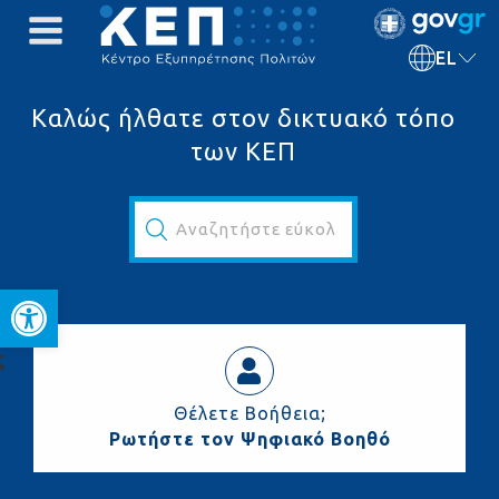
EL
Καλώς ήλθατε στον δικτυακό τόπο
των ΚΕΠ
Αναζητήστε εύκολα και γρήγορα...
Ανοίξτε τη γραμμή εργαλεί
ς
Θέλετε Βοήθεια;
Ρωτήστε τον Ψηφιακό Βοηθό