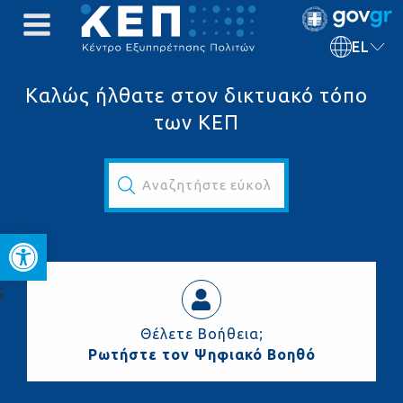
EL
Καλώς ήλθατε στον δικτυακό τόπο
των ΚΕΠ
Αναζητήστε εύκολα και γρήγορα...
Ανοίξτε τη γραμμή εργαλεί
ς
Θέλετε Βοήθεια;
Ρωτήστε τον Ψηφιακό Βοηθό