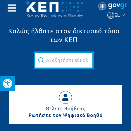
EL
Καλώς ήλθατε στον δικτυακό τόπο
των ΚΕΠ
Αναζητήστε εύκολα και γρήγορα...
Ανοίξτε τη γραμμή εργαλεί
ς
Θέλετε Βοήθεια;
Ρωτήστε τον Ψηφιακό Βοηθό