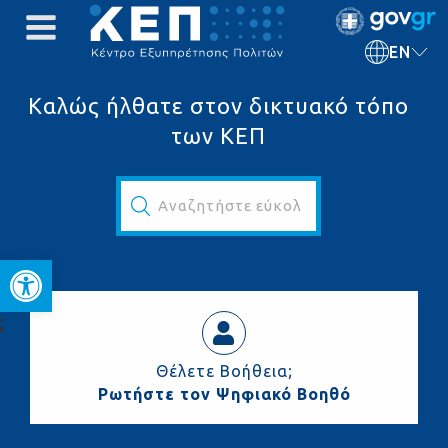
EN
Καλώς ήλθατε στον δικτυακό τόπο
των ΚΕΠ
Αναζητήστε εύκολα και γρήγορα...
Open toolbar
ς
Θέλετε Βοήθεια;
Ρωτήστε τον Ψηφιακό Βοηθό