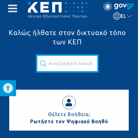
EL
Καλώς ήλθατε στον δικτυακό τόπο
των ΚΕΠ
Αναζητήστε εύκολα και γρήγορα...
Ανοίξτε τη γραμμή εργαλεί
ς
Θέλετε Βοήθεια;
Ρωτήστε τον Ψηφιακό Βοηθό