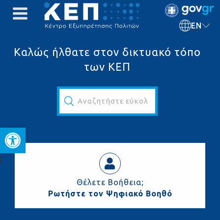
EN
Καλώς ήλθατε στον δικτυακό τόπο
των ΚΕΠ
Αναζητήστε εύκολα και γρήγορα...
Open toolbar
ς
Θέλετε Βοήθεια;
Ρωτήστε τον Ψηφιακό Βοηθό