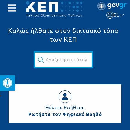
EL
Καλώς ήλθατε στον δικτυακό τόπο
των ΚΕΠ
Αναζητήστε εύκολα και γρήγορα...
Ανοίξτε τη γραμμή εργαλεί
ς
Θέλετε Βοήθεια;
Ρωτήστε τον Ψηφιακό Βοηθό