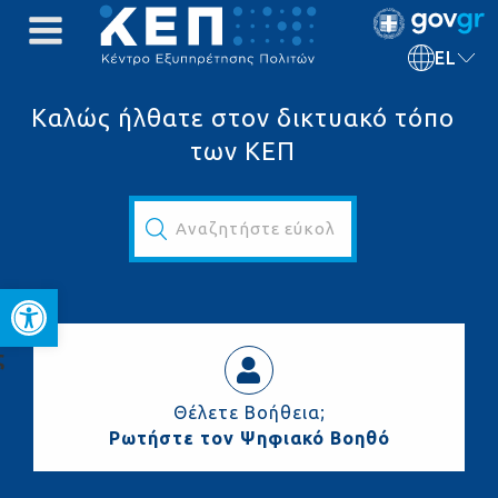
EL
Καλώς ήλθατε στον δικτυακό τόπο
των ΚΕΠ
Αναζητήστε εύκολα και γρήγορα...
Ανοίξτε τη γραμμή εργαλεί
ς
Θέλετε Βοήθεια;
Ρωτήστε τον Ψηφιακό Βοηθό