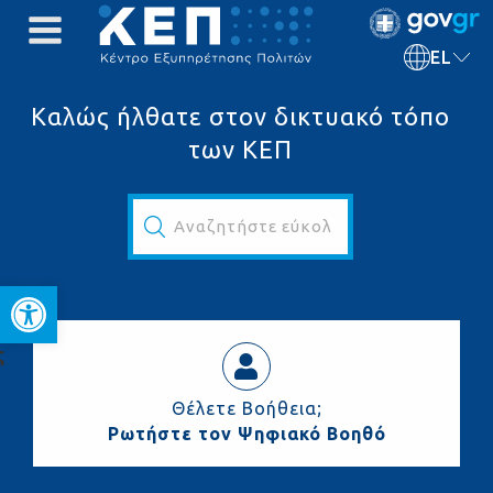
EL
Καλώς ήλθατε στον δικτυακό τόπο
των ΚΕΠ
Αναζητήστε εύκολα και γρήγορα...
Ανοίξτε τη γραμμή εργαλεί
ς
Θέλετε Βοήθεια;
Ρωτήστε τον Ψηφιακό Βοηθό