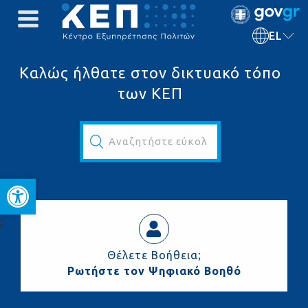
EL
Καλώς ήλθατε στον δικτυακό τόπο
των ΚΕΠ
Αναζητήστε εύκολα και γρήγορα...
Ανοίξτε τη γραμμή εργαλεί
ς
Θέλετε Βοήθεια;
Ρωτήστε τον Ψηφιακό Βοηθό